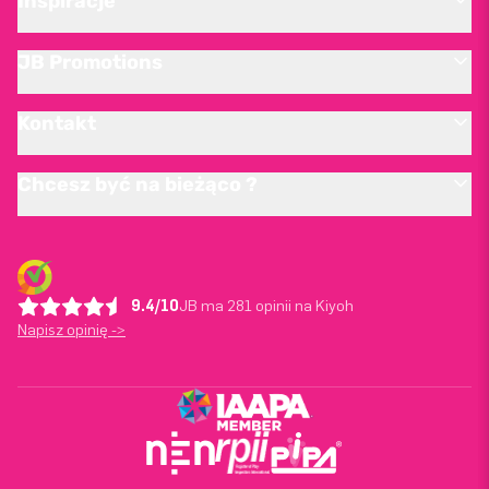
Inspiracje
JB Promotions
Kontakt
Chcesz być na bieżąco ?
9.4/10
JB ma 281 opinii na Kiyoh
Napisz opinię ->