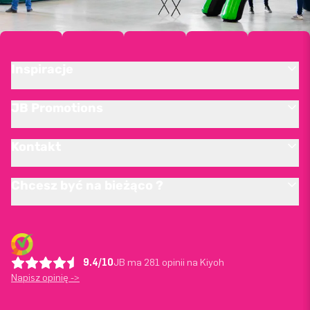
Inspiracje
JB Promotions
Kontakt
Chcesz być na bieżąco ?
9.4/10
JB ma 281 opinii na Kiyoh
Napisz opinię ->