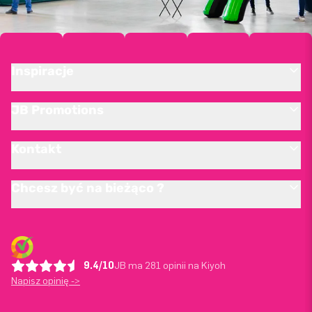
Inspiracje
JB Promotions
Kontakt
Chcesz być na bieżąco ?
9.4/10
JB ma 281 opinii na Kiyoh
Napisz opinię ->