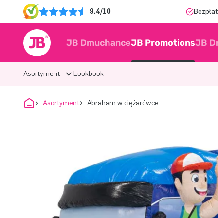
9.4/10
Bezpłat
JB Dmuchance
JB Promotions
JB D
Asortyment
Lookbook
Asortyment
Abraham w ciężarówce