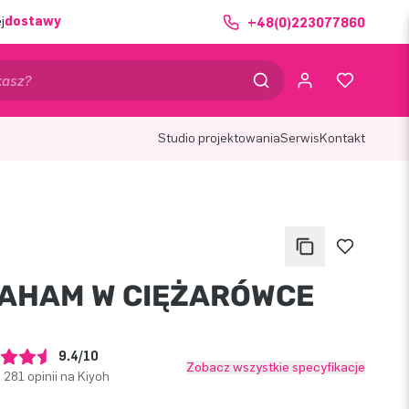
j
dostawy
+48(0)223077860
Studio projektowania
Serwis
Kontakt
AHAM W CIĘŻARÓWCE
9.4/10
Zobacz wszystkie specyfikacje
281 opinii na Kiyoh