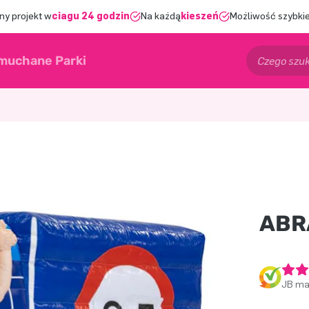
ny projekt w
ciągu 24 godzin
Na każdą
kieszeń
Możliwość szybkie
muchane Parki
ABR
JB ma 