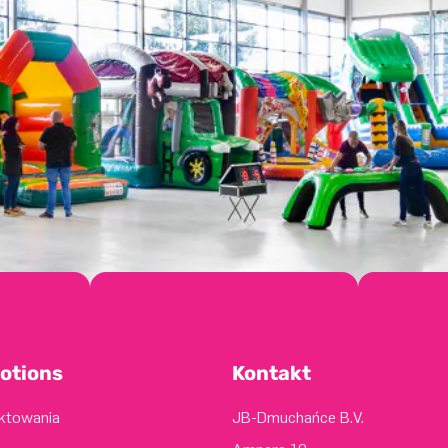
otions
Kontakt
ektowania
JB-Dmuchańce B.V.