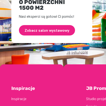
O POWIERZCHNI
1500 M2
Nasi eksperci są gotowi Ci pomóc!
Zobacz salon wystawowy
Inspiracje
JB Prom
Inspiracje
Studio proj